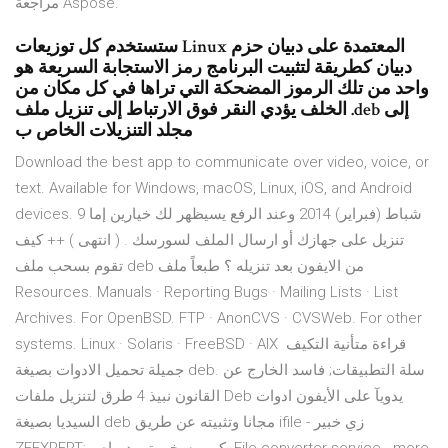
مراجعة Aspose.
ستستخدم كل توزيعات Linux المعتمدة على دبيان حزم
دبيان كطريقة لتثبيت البرنامج رمز الاستجابة السريعة هو
واحد من تلك الرموز المضحكة التي تراها في كل مكان من
الخلف يؤدي النقر فوق الارتباط إلى تنزيل ملف .deb إلى
مجلد التنزيلات الخاص ب
Download the best app to communicate over video, voice, or
text. Available for Windows, macOS, Linux, iOS, and Android
devices. 9 شباط (فبراير) 2014 وعند الرفع يسيظهر لك خيارين إما
تنزيل على جهازك أو ارسال الملف لسورسك . ( انتهى ) ++ كيف
تقوم بسحب ملف deb من الايفون بعد تنزيله ؟ طبعاً ملف
Resources. Manuals · Reporting Bugs · Mailing Lists · List
Archives. For OpenBSD. FTP · AnonCVS · CVSWeb. For other
systems. Linux · Solaris · FreeBSD · AIX قراءة متأنية التكيف
جميلة تحميل الادوات بصيغة deb. سلة التطبيقات; فاسد الخارج عن
القانون نبيذ 4 طرق لتنزيل ملفات Deb يدويآ على الأيفون ادوات
السيديا بصيغة deb مجانا وتثبيته عن طريق ifile - زي خبير