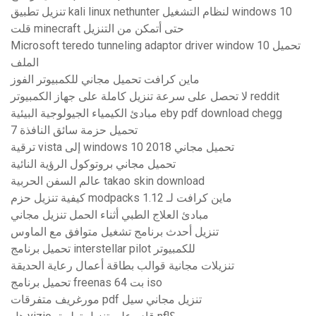
تنزيل تطبيق kali linux nethunter لنظام التشغيل windows 10
قلت minecraft حتى أتمكن من التنزيل
Microsoft teredo tunneling adaptor driver window 10 تحميل
الملف
ماين كرافت تحميل مجاني للكمبيوتر الفوز
لا تحصل على سرعة تنزيل كاملة على جهاز الكمبيوتر reddit
مبادئ الكيمياء الجيولوجية البيئية eby pdf download chegg
تحميل حزمة سائق النافذة 7
ترقية vista إلى windows 10 تحميل مجاني 2018
تحميل مجاني بروتوكول الرؤية النائية
عالم السفن الحربية takao skin download
كيفية تنزيل حزم modpacks ماين كرافت لـ 1.12
مبادئ العلاج الطبي أثناء الحمل تنزيل مجاني
تنزيل أحدث برنامج تشغيل متوافق مع الماوس
تحميل برنامج interstellar pilot للكمبيوتر
تنزيلات مجانية قوالب بطاقة أعمال رعاية الحديقة
تحميل برنامج freenas 64 بت iso
مورغريف متفرقات pdf تنزيل مجاني سيل