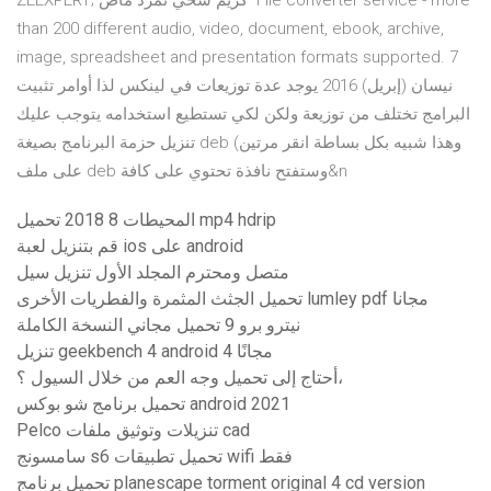
ZEEXPERT; كريم سخي تمرد ماص File converter service - more
than 200 different audio, video, document, ebook, archive,
image, spreadsheet and presentation formats supported. 7
نيسان (إبريل) 2016 يوجد عدة توزيعات في لينكس لذا أوامر تثبيت
البرامج تختلف من توزيعة ولكن لكي تستطيع استخدامه يتوجب عليك
تنزيل حزمة البرنامج بصيغة deb (وهذا شبيه بكل بساطة انقر مرتين
على ملف deb وستفتح نافذة تحتوي على كافة&n
المحيطات 8 2018 تحميل mp4 hdrip
قم بتنزيل لعبة ios على android
متصل ومحترم المجلد الأول تنزيل سيل
تحميل الجثث المثمرة والفطريات الأخرى lumley pdf مجانا
نيترو برو 9 تحميل مجاني النسخة الكاملة
تنزيل geekbench 4 android 4 مجانًا
أحتاج إلى تحميل وجه العم من خلال السيول ؟،
تحميل برنامج شو بوكس ​​android 2021
Pelco تنزيلات وتوثيق ملفات cad
سامسونج s6 تحميل تطبيقات wifi فقط
تحميل برنامج planescape torment original 4 cd version