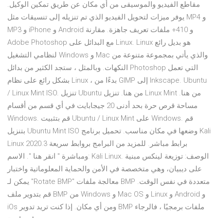
مقاطع الفيديو والموسيقى من أي مكان عن طريق تمكين الوكيل.
يوفر ميزات لتحويل الفيديو الذي تم تنزيله إلى تنسيقات مثل MP4 و
MP3 و iPhone و Android و 410+ ملفات تعريف جاهزة. مقارنة
Adobe Photoshop مع البدائل على Linux. Linux هو بديل رائع
لنظامي التشغيل Windows و Mac والذي يأتي بمجموعة متنوعة من
النكهات. وبالمثل ، ستجد الكثير من بدائل Photoshop التي تعمل
بشكل رائع على نظام Linux ، بدءًا من GIMP إلى Inkscape. Ubuntu
/ Linux Mint ISO. تنزيل Ubuntu من هنا. تنزيل Linux Mint من هنا.
مساحة قرص حرة بحد أدنى 20 جيجابايت في أي قسم من أقسام
Windows. قم بتثبيت Ubuntu / Linux Mint على Windows. قم
بتنزيل Ubuntu Mint ISO وضعها في مكان مناسب. تحميل برنامج Kali
Linux 2020.3 برابط مباشر. للمزيد من البرامج بروابط سريعة
ومباشرة " انقر هنا ". الاسم: Kali Linux. الوصف: توزيعة لينكس مبنية
على ديبيان، وهي متخصصة في الأمن والحماية المعلوماتية واختبار
يمكن لـ "Rotate BMP" معالجة ملفات BMP متعددة في نفس الوقت.
قم بتدوير ملف BMP من Windows و Mac OS و Linux و Android و
iOs ومن أي مكان. إذا كنت تريد تدوير BMP ملفات برمجيًا ، فالرجاء