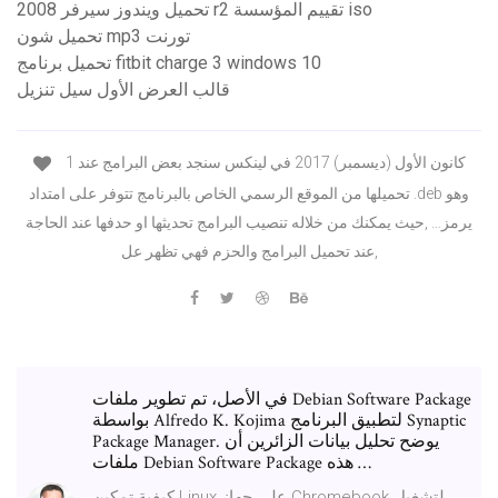
تحميل ويندوز سيرفر 2008 r2 تقييم المؤسسة iso
تحميل شون mp3 تورنت
تحميل برنامج fitbit charge 3 windows 10
قالب العرض الأول سيل تنزيل
1 كانون الأول (ديسمبر) 2017 في لينكس سنجد بعض البرامج عند
تحميلها من الموقع الرسمي الخاص بالبرنامج تتوفر على امتداد .deb وهو
يرمز… ,حيث يمكنك من خلاله تنصيب البرامج تحديثها او حدفها عند الحاجة
,عند تحميل البرامج والحزم فهي تظهر عل
في الأصل، تم تطوير ملفات Debian Software Package
بواسطة Alfredo K. Kojima لتطبيق البرنامج Synaptic
Package Manager. يوضح تحليل بيانات الزائرين أن
ملفات Debian Software Package هذه …
كيفية تمكين Linux على جهاز Chromebook لتشغيل