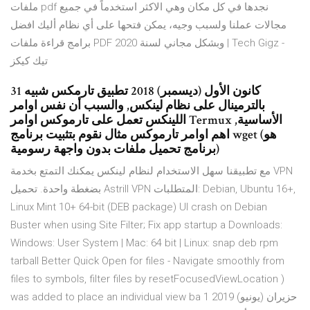
ملفات pdf نجدها في كل مكان وهي الاكثر استخدماً في جميع
مجالات عملنا ولسبب وجيه، يمكن فتحها على أي نظام أليك افضل
برامج قراءة ملفات PDF وبشكل مجاني لسنة 2020 | Tech Gigz -
تيك كيكز
31 كانون الأول (ديسمبر) 2018 تطبيق تارمكس شبيه
بالترمينال على نظام لينكس, والسبب أن نفس اوامر
اللينكس تعمل على تارموكس اوامر Termux الأساسية,
اهم اوامر تارموكس مثال نقوم بتثبيت برنامج wget (هو
برنامج تحميل ملفات بدون واجهة رسومية)
مع تطبيقنا سهل الاستخدام لنظام لينكس يمكنك التمتع بخدمة VPN
بضغطة واحدة. تحميل Astrill VPN المتطلبات: Debian, Ubuntu 16+,
Linux Mint 10+ 64-bit (DEB package) UI crash on Debian
Buster when using Site Filter; Fix app startup a Downloads:
Windows: User System | Mac: 64 bit | Linux: snap deb rpm
tarball Better Quick Open for files - Navigate smoothly from
files to symbols, filter files by resetFocusedViewLocation )
was added to place an individual view ba 1 حزيران (يونيو) 2019