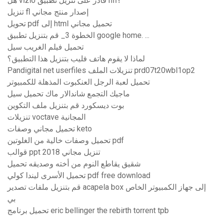
هل vizio قادر على تنزيل تطبيق nfl؟
تنزيل fl إصدار منتج مجاني
تحويل pdf إلى html تحميل مجاني
الخطوة 3_ قم بتنزيل تطبيق google home. ...
تحميل فيلم الغريب سيل
لماذا لا يقوم هاتف فليب بتنزيل هذا التطبيق؟
Pandigital net userfiles تنزيلات الملف prd07t20wbl1op2
تحميل لعبة الرجل العنكبوت المذهلة للكمبيوتر
ماجيك التجمع شاندالار ماك تحميل سيل
بوت ديسكورد قم بتنزيل ملف التكوين
تنزيلات voctave المجانية
تحميل مجاني وصفات keto
تحميل وصفات خالية من الغلوتين pdf
قوالب ppt تنزيل مجاني 2018
شقيق يقاطع النوم من أخته وصديقه تحميل
تحميل الأسرى ليندا كولي pdf free download
قم بتنزيل ملفات تصدير acapela box إلى جهاز الكمبيوتر الخاص
بي
تحميل برنامج eric bellinger the rebirth torrent tpb