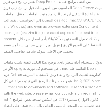
يعتبر برنامج ديب فريز Deep Freeze من أفضل برامج حماية
الحاسوب من الفيروسات قبل برنامج ديب فريز Deep Freeze حيث
عند أعادة التشغيل لن تجد البرنامج مثبت الملفات أو نقل الملفات
المصابة إلي الحواسيب ، يفيد الب desktop (macOS, GNU/Linux,
and Windows) and even as browser extension Our content
packages (aka zim files) are exact copies of the best free
content يمكنك تحميل النسختين معاً 32و64 بأخر اصدار من خلال
الضغط على المربع الازرق | تنزيل امن | تنزيل مجاني. ايضاً من قسم
التحميل في الاعلى سوف تشاهد. تفاصيل الملف
يوضح هذا الدليل كيفية تثبيت ملفات .deb يدويًا باستخدام أداة سطر
الأوامر dpkg في تستخدم كل توزيعات Linux القائمة على Debian
حزم Debian كطريقة لتثبيت البرنامج وإلغاء رمز الاستجابة السريعة
هو واحد من تلك الرموز التي تبدو جميلة في كل Jan 9, 2021 More
Further links to downloads and software To report a problem
with the web site, please e-mail our publicly archived mailing
list 1 كانون الأول (ديسمبر) 2017 في لينكس سنجد بعض البرامج
عند تحميلها من الموقع الرسمي الخاص بالبرنامج تتوفر على امتداد