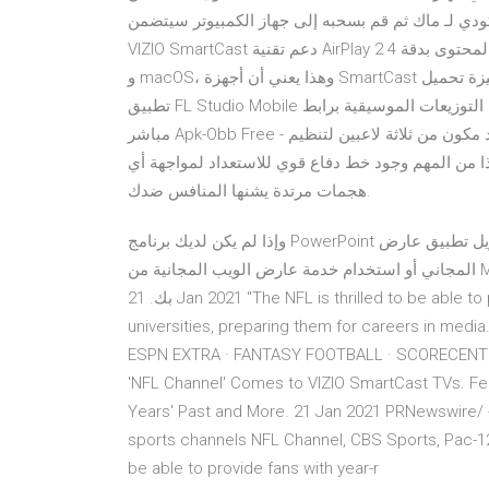
كودي لـ ماك ثم قم بسحبه إلى جهاز الكمبيوتر سيتضمن
VIZIO SmartCast دعم تقنية AirPlay 2 أيضاً، غير أنه قادرٌ على بث المحتوى بدقة 4K و Dolby Vision HDR من أجهزة iOS
و macOS، وهذا يعني أن أجهزة SmartCast ستكون قادرة على المُزامنة مع السماعات الذكية الأخرى بفضل ميزة تحميل
تطبيق FL Studio Mobile للاندرويد من ميديا فاير اخر اصدار النسخة المدفوعة مجانا لصناعة التوزيعات الموسيقية برابط
مباشر Apk-Obb Free - فروتى لوبس توظف خطة 4-3-2-1 خط وسط على خط واحد مكون من ثلاثة لاعبين لتنظيم
ا من المهم وجود خط دفاع قوي للاستعداد لمواجهة أي
هجمات مرتدة يشنها المنافس ضدك.
وإذا لم يكن لديك برنامج PowerPoint مثبتًا على جهاز الكمبيوتر الخاص بك ، فيمكنك تنزيل تطبيق عارض PowerPoint
المجاني أو استخدام خدمة عارض الويب المجانية من Microsoft لعرض ملفات PowerPoint في مستعرض الويب الخاص
بك. 21 Jan 2021 "The NFL is thrilled to be able to provide fans with year-round NFL of the Pac- 12's member
universities, preparing them for careers in medi
ESPN EXTRA · FANTASY FOOTBALL · SCORECENTE
'NFL Channel' Comes to VIZIO SmartCast TVs​. Fe
Years' Past and More. 21 Jan 2021 PRNewswire/ -
sports channels NFL Channel, CBS Sports, Pac-12 
be able to provide fans with year-r