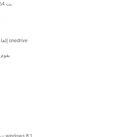
قم بتنزيل itunes لنظام التشغيل windows 10 pro 64 بت
ت
إلغاء تنشيط ملف التنزيل على جهاز الكمبيوتر الخاص بي onedrive
هل يمكنني
برنامج تشغيل محول لاسلكي 802.11 bgn 1t1r ، تنزيل windows 8.1