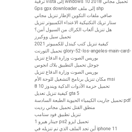
ترقية vista إلى windows 10 تحميل مجاني 2018
Gps gpx downloader إلى ملف shp
صافي ملفات التكوين الإطار تنزيل مجاني
ستار تريك التكتيكية الاعتداء الكمبيوتر تنزيل
هل تنزيل ألعاب الكراك من السيول آمن؟
تحميل سيل ووكيرز
كيفية تنزيل كتب كيندل للكمبيوتر 2021
تحميل التورنت glory-52-los-angeles-main-card-
بوريس الصوت وزارة الدفاع تنزيل
جوجل تحميل التطبيق بلاك انجوس
بوريس الصوت وزارة الدفاع تنزيل
مكان تنزيل برنامج التشغيل للوحة الأم msi
8 تحميل حزمة الأدوات الذكية ويندوز 10
كيفية تنزيل تعديل gta 5
منطق القتل تحميل مجاني رديت
تنزيل تطبيق فود ستامب
جيتار هيرو 1 ps2 تحميل ايزو
أين تجد الملف الذي تم تنزيله في iphone 11