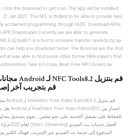
click the download or get icon. The app will be installed.
 21 Jan 2021 “The NFL is thrilled to be able to provide fans
ically acclaimed programming, through VIZIO Download APKs
h APK Downloader Currently we are able to generate
DM) 6.32 build 1 is a tool to increase transfer speeds by up
dm can help you download faster. The Broncos are the first
red at was able to find some other former NBA players that
odministries Take A Picture, Beat, Free MP3 DownLoa
قم بتجريب آخر إصدار من C Tools2020
إصدار من 1
للحفاظ على تشغيل الخدمة على نحو سلس ، نقوم بتسجيل محاولات 
أفضل خدما