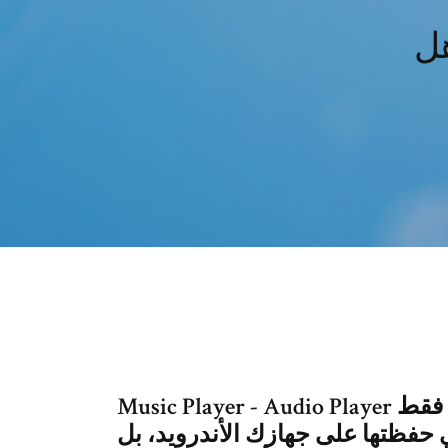
Music Player - Audio Player هو مشغل موسيقى شامل، حيث لا يمكنك فقط
 حفظتها على جهازك الأندرويد، بل