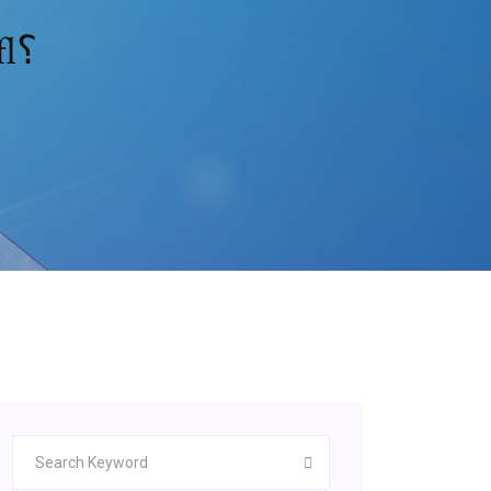
هل vizio قادر على تنزيل تطبيق nfl؟