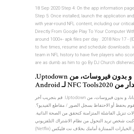
18 Sep 2020 Step 4: On the app information page, 
Step 5: Once installed, launch the application and
with year-round NFL content, including our crit
Directly From Google Play To Your Computer Wit
around 1000+- apk files per day . 2018 Nov 17 - (I
to five times, resume and schedule downloads. i
team in NFL history to have five players who sco
are as dumb as him to go By DJ Church dlsherwo
‫قم بنتزيل NFC Tools8.2 لـ Android مجانا، و بدون فيروسات، من Uptodown.
NF لـ Android
‫قم بنتزيل VivaVideo: Free Video Editor8.6.5 لـ Android مجانا، و بدون فيروسات، من Uptodown. قم بتجريب آخر
VivaVideo: Free Video Editor202 لـ Android هل تقوم بحفظ أو الاحتفاظ بسجل الصور / مقاطع الفيديو؟.
تنزيل الفاشلة المتزامنة كتحقق من الصحة الذاتية.
ت بث الفيديو (Video Streaming) لعام 2020م إذا كنت شخص تريد التحول من نظام الاشتراك التلفزيوني
المدفوع إلى خدمة بث الفيديو عبر الإنترنت، فهناك الكثير من الخيارات الممتازة أمامك بخلاف نت فليكس (Netflix)