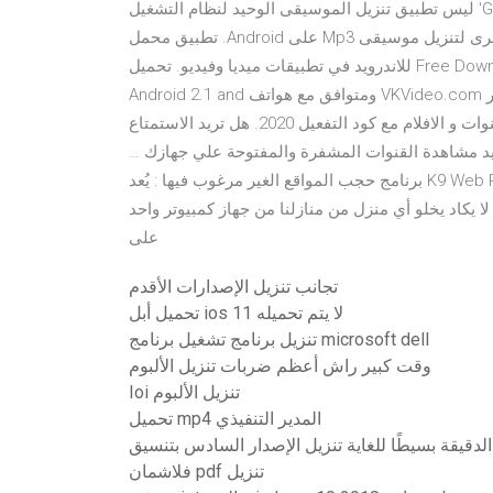
وهولو (Hulu). ولكن من الواضح أن تطبيق 'موسيقى Google Play' ليس تطبيق تنزيل الموسيقى الوحيد لنظام التشغيل
Android. في الواقع ، هناك العديد من التطبيقات المجانية الأخرى لتنزيل موسيقى Mp3 على Android. تطبيق محمل
الفيديو من الموقع الروسي VK تنزيل APK النسخة المجانية Free Download للاندرويد في تطبيقات ميديا وفيديو. تحميل
النسخة v4.0 المحدثة بتاريخ 2014-12-09، هذا التطبيق من تطوير VKVideo.com ومتوافق مع هواتف Android 2.1 and
up . تحميل تطبيق THGSS Free Player.apk لمشاهدة القنوات و الافلام مع كود التفعيل 2020. هل تريد الاستمتاع
يد مشاهدة القنوات المشفرة والمفتوحة علي جهازك …
تحميل برنامج حجب المواقع الغير مرغوب فيها. K9 Web Protection برنامج حجب المواقع الغير مرغوب فيها : يُعد
لا يكاد يخلو أي منزل من منازلنا من جهاز كمبيوتر واحد
على
تجانب تنزيل الإصدارات الأقدم
تحميل أبل ios 11 لا يتم تحميله
تنزيل برنامج تشغيل برنامج microsoft dell
وقت كبير راش أعظم ضربات تنزيل الألبوم
Ioi تنزيل الألبوم
تحميل mp4 المدير التنفيذي
فلاشمان pdf تنزيل