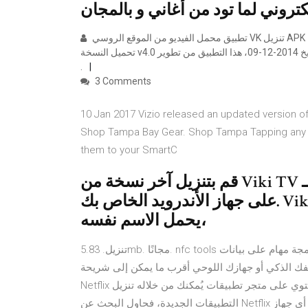
تطبيق محمل الفيديو من الموقع الروسي VK تنزيل APK النسخة المجانية Free Download للاندرويد في تطبيقات ميديا وفيديو.
تحميل النسخة v4.0 المحدثة بتاريخ 2014-12-09، هذا التطبيق من تطوير VKVideo.com ومتوافق مع هواتف Android 2.1 and up
.
3 Comments
10 Jan 2017 Vizio released an updated version 
Shop Tampa Bay Gear. Shop Tampa Tapping any 
them to your SmartC
قم بتنزيل آخر نسخة من Viki TV لـ Android. الأفلام والبرامج من حول العالم
على جهاز الأندرويد الخاص بك. Viki TV هو التطبيق الرسمي من الموقع الذي
يحمل الاسم نفسه،
تنزيل. 5.83mb. مجانًا. nfc tools تطبيق يمكنك من قراءة وكتابة وبرمجة مهام على بيانات nfc وشرائح rfid أخرى موافقة.
 جهازك اللوحي أقرب ما يمكن إلى شريحة nfc حتى يتمكن من هل يوجد تطبيق
Netflix على جهاز التلفزيون الخاص بي؟ إذا كان التلفزيون لديك يحتوي على متجر تطبيقات يُمكنك من خلاله تنزيل
التطبيقات الجديدة، فحاول البحث عن Netflix لمعرفة ما إذا كان التطبيق متاحًا. كودي يمكن تركيبه بسهولة على أي جهاز